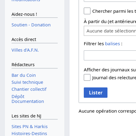
Chercher parmi les 
Aidez-nous !
À partir du (et antérieur
Soutien - Donation
Aucune date sélection
Accès direct
Filtrer les
balises
:
Villes d'A.F.N.
Rédacteurs
Afficher des journaux s
Bar du Coin
Journal des relectur
Suivi technique
Chantier collectif
Lister
Dépôt
Documentation
Aucune opération correspo
Les sites de NJ
Sites PN & Harkis
Histoires-Destins