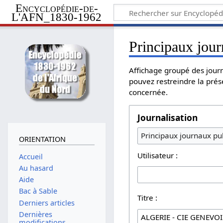
Encyclopédie-de-
L'AFN_1830-1962
Principaux jour
Affichage groupé des journ
pouvez restreindre la prés
concernée.
Journalisation
Principaux journaux pub
ORIENTATION
Utilisateur :
Accueil
Au hasard
Aide
Bac à Sable
Titre :
Derniers articles
Dernières
modifications