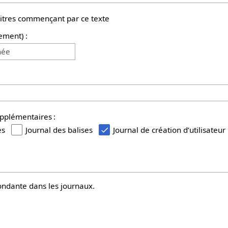
titres commençant par ce texte
ement) :
née
upplémentaires :
es
Journal des balises
Journal de création d’utilisateur
ndante dans les journaux.