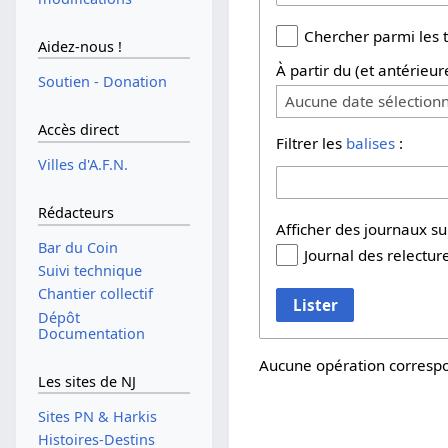
Chercher parmi les 
Aidez-nous !
À partir du (et antérieur
Soutien - Donation
Aucune date sélection
Accès direct
Filtrer les
balises
:
Villes d'A.F.N.
Rédacteurs
Afficher des journaux s
Bar du Coin
Journal des relectur
Suivi technique
Chantier collectif
Lister
Dépôt
Documentation
Aucune opération correspo
Les sites de NJ
Sites PN & Harkis
Histoires-Destins