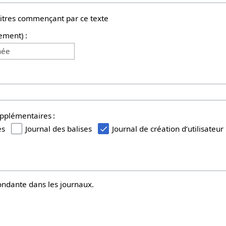
titres commençant par ce texte
ement) :
née
upplémentaires :
es
Journal des balises
Journal de création d’utilisateur
ndante dans les journaux.