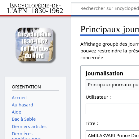
Encyclopédie-de-
L'AFN_1830-1962
Principaux jour
Affichage groupé des journ
pouvez restreindre la prés
concernée.
Journalisation
Principaux journaux pub
ORIENTATION
Utilisateur :
Accueil
Au hasard
Aide
Bac à Sable
Titre :
Derniers articles
Dernières
modifications