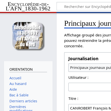
Encyclopédie-de-
L'AFN_1830-1962
Principaux jour
Affichage groupé des journ
pouvez restreindre la prés
concernée.
Journalisation
Principaux journaux pub
ORIENTATION
Utilisateur :
Accueil
Au hasard
Aide
Bac à Sable
Titre :
Derniers articles
Dernières
modifications