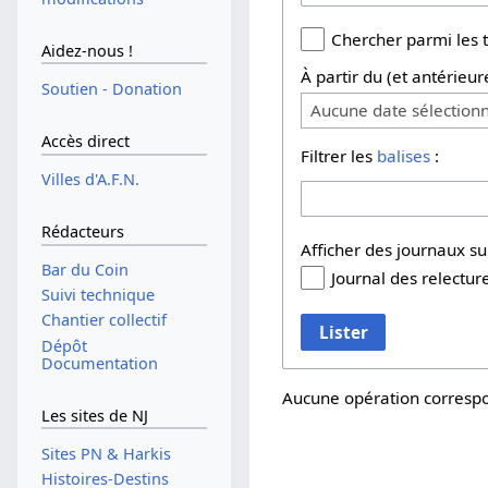
Chercher parmi les 
Aidez-nous !
À partir du (et antérieur
Soutien - Donation
Aucune date sélection
Accès direct
Filtrer les
balises
:
Villes d'A.F.N.
Rédacteurs
Afficher des journaux s
Bar du Coin
Journal des relectur
Suivi technique
Chantier collectif
Lister
Dépôt
Documentation
Aucune opération correspo
Les sites de NJ
Sites PN & Harkis
Histoires-Destins