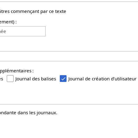
titres commençant par ce texte
ement) :
née
upplémentaires :
es
Journal des balises
Journal de création d’utilisateur
ndante dans les journaux.