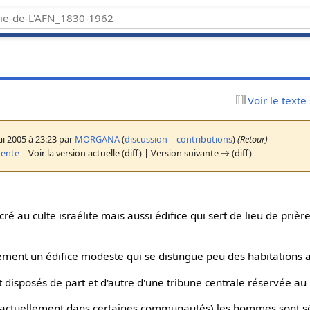
Voir le texte
i 2005 à 23:23 par
MORGANA
(
discussion
|
contributions
)
(Retour)
dente
| Voir la version actuelle (diff) | Version suivante → (diff)
cré au culte israélite mais aussi édifice qui sert de lieu de priè
ment un édifice modeste qui se distingue peu des habitations a
nt disposés de part et d'autre d'une tribune centrale réservée au
i actuellement dans certaines communautés) les hommes sont 