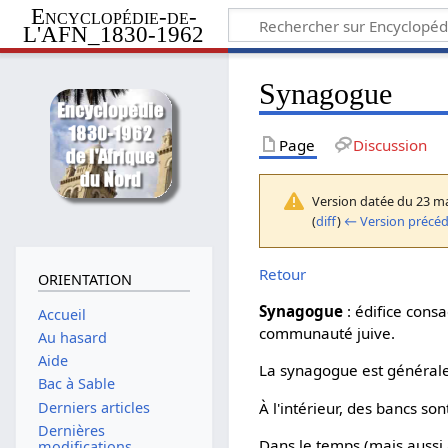
Encyclopédie-de-
L'AFN_1830-1962
Synagogue
Page
Discussion
Version datée du 23 ma
(
diff
)
← Version précé
Retour
ORIENTATION
Synagogue
: édifice consa
Accueil
communauté juive.
Au hasard
Aide
La synagogue est générale
Bac à Sable
À l'intérieur, des bancs so
Derniers articles
Dernières
Dans le temps (mais auss
modifications