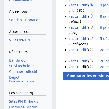
actu
diff
9 jan
4
mai 1956
a
9
Aidez-nous !
actu
diff
8 jan
o
j
Soutien - Donation
retour
û
a
8
actu
diff
8 jan
t
n
j
Accès direct
lien
2
v
a
actu
diff
5 dé
0
i
n
Villes d'A.F.N.
Catégorie
0
e
v
5
actu
diff
28 n
9
r
i
d
Rédacteurs
2
e
é
2
A
Bar du Coin
actu
diff
28 n
0
r
c
8
u
Suivi technique
A
0
2
e
n
actu
diff
28 n
c
u
Chantier collectif
A
8
0
m
o
u
c
u
Dépôt
0
b
v
Documentation
n
u
c
8
r
e
r
n
u
e
m
é
r
Les sites de NJ
n
2
b
s
é
r
0
r
Sites PN & Harkis
u
s
é
0
e
Histoires-Destins
m
u