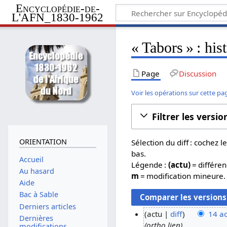
Encyclopédie-de-
L'AFN_1830-1962
« Tabors » : his
Page
Discussion
Voir les opérations sur cette pa
Filtrer les versio
ORIENTATION
Sélection du diff : cochez
bas.
Accueil
Légende :
(actu)
= différen
Au hasard
m
= modification mineure.
Aide
Bac à Sable
Derniers articles
actu
diff
14 a
Dernières
ortho lien
1
modifications