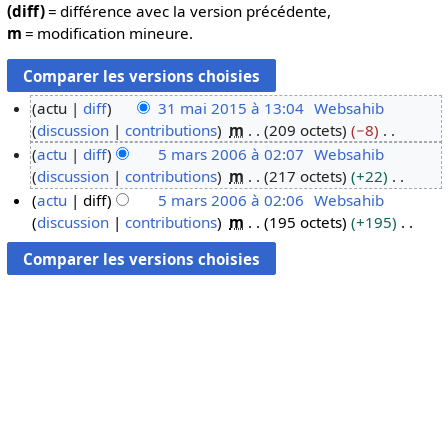
(diff)
= différence avec la version précédente,
m
= modification mineure.
actu
diff
31 mai 2015 à 13:04
Websahib
discussion
contributions
m
209 octets
−8
3
A
actu
diff
5 mars 2006 à 02:07
Websahib
1
u
discussion
contributions
m
217 octets
+22
m
5
c
A
actu
diff
5 mars 2006 à 02:06
Websahib
a
m
u
u
discussion
contributions
m
195 octets
+195
i
a
n
c
A
2
r
r
u
u
0
s
é
n
c
1
2
s
r
u
5
0
u
é
n
0
m
s
r
6
é
u
é
d
m
s
e
é
u
s
d
m