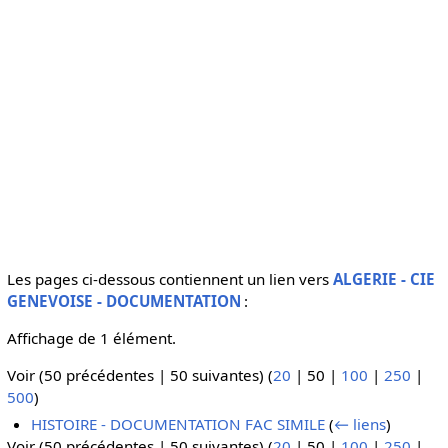
Les pages ci-dessous contiennent un lien vers
ALGERIE - CIE
GENEVOISE - DOCUMENTATION
:
Affichage de 1 élément.
Voir (
50 précédentes
|
50 suivantes
) (
20
|
50
|
100
|
250
|
500
)
HISTOIRE - DOCUMENTATION FAC SIMILE
(
← liens
)
Voir (
50 précédentes
|
50 suivantes
) (
20
|
50
|
100
|
250
|