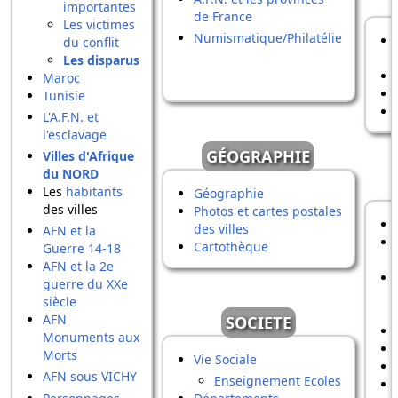
importantes
de France
Les victimes
Numismatique/Philatélie
du conflit
Les disparus
Maroc
Tunisie
L'A.F.N. et
l'esclavage
GÉOGRAPHIE
Villes d'Afrique
du NORD
Les
habitants
Géographie
des villes
Photos et cartes postales
des villes
AFN et la
Cartothèque
Guerre 14-18
AFN et la 2e
guerre du XXe
siècle
AFN
SOCIETE
Monuments aux
Morts
Vie Sociale
AFN sous VICHY
Enseignement Ecoles