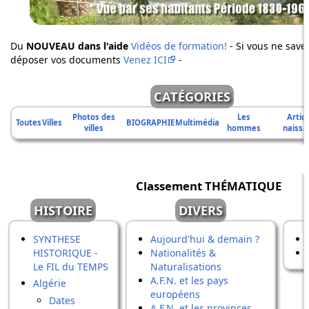
Du
NOUVEAU dans l'aide
Vidéos de formation!
- Si vous ne save
déposer vos documents
Venez ICI
-
CATÉGORIES
Photos des
Les
Artic
Toutes
Villes
BIOGRAPHIE
Multimédia
villes
hommes
naissa
Classement THÉMATIQUE
HISTOIRE
DIVERS
SYNTHESE
Aujourd'hui & demain ?
HISTORIQUE -
Nationalités &
Le FIL du TEMPS
Naturalisations
A.F.N. et les pays
Algérie
européens
Dates
A.F.N. et les provinces