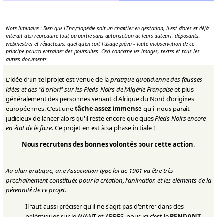
Note liminaire : Bien que l'Encyclopédie soit un chantier en gestation, il est d'ores et déjà
interdit d'en reproduire tout ou partie sans autorisation de leurs auteurs, déposants,
webmestres et rédacteurs, quel qu'en soit l'usage prévu - Toute inobservation de ce
principe pourra entrainer des poursuites. Ceci concerne les images, textes et tous les
autres documents.
L'idée d'un tel projet est venue de la
pratique quotidienne des fausses
idées et des "à priori" sur les Pieds-Noirs de l'Algérie Française
et plus
généralement des personnes venant d'Afrique du Nord d'origines
européennes. C'est une
tâche assez immense
qu'il nous paraît
judicieux de lancer alors qu'il reste encore quelques
Pieds-Noirs encore
en état de le faire
. Ce projet en est à sa phase initiale !
Nous recrutons des bonnes volontés pour cette action
.
Au plan pratique, une Association type loi de 1901 va être très
prochainement constituée pour la création, l'animation et les eléments de la
pérennité de ce projet.
Il faut aussi préciser qu'il ne s'agit pas d'entrer dans des
polémiques sur le AVANT et APRES, nous ici c'est le
PENDANT