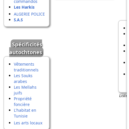
commandos
Les Harkis
ALGERIE POLICE
S.A.S
Spécificités
autochtones
Vêtements
traditionnels
Les Souks
arabes
Les Mellahs
juifs
Liste
Propriété
foncière
L'habitat en
Tunisie
Les arts locaux