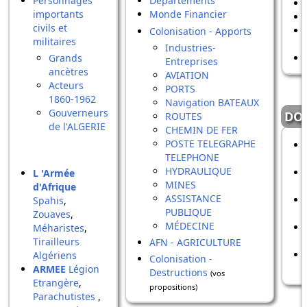
Personnages
Départements
importants
Monde Financier
civils et
Colonisation - Apports
militaires
Industries-
Grands
Entreprises
ancètres
AVIATION
Acteurs
PORTS
1860-1962
Navigation BATEAUX
Gouverneurs
DO
ROUTES
de l'ALGERIE
CHEMIN DE FER
POSTE TELEGRAPHE
TELEPHONE
HYDRAULIQUE
L 'Armée
MINES
d'Afrique
ASSISTANCE
Spahis
,
PUBLIQUE
Zouaves
,
MÉDECINE
Méharistes
,
Tirailleurs
AFN - AGRICULTURE
Algériens
Colonisation -
ARMEE
Légion
Destructions
(vos
Etrangère
,
propositions)
Parachutistes
,