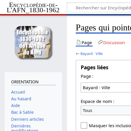
Encyclopédie-de-
L'AFN_1830-1962
Pages qui point
Page
Discussion
←
Bayard - Ville
Pages liées
Page :
ORIENTATION
Accueil
Au hasard
Espace de nom :
Aide
Tous
Bac à Sable
Derniers articles
Masquer les inclusi
Dernières
modifications