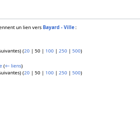
ennent un lien vers
Bayard - Ville
:
suivantes
) (
20
|
50
|
100
|
250
|
500
)
e
(
← liens
)
suivantes
) (
20
|
50
|
100
|
250
|
500
)