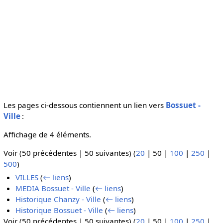
Les pages ci-dessous contiennent un lien vers
Bossuet -
Ville
:
Affichage de 4 éléments.
Voir (
50 précédentes
|
50 suivantes
) (
20
|
50
|
100
|
250
|
500
)
VILLES
(
← liens
)
MEDIA Bossuet - Ville
(
← liens
)
Historique Chanzy - Ville
(
← liens
)
Historique Bossuet - Ville
(
← liens
)
Voir (
50 précédentes
|
50 suivantes
) (
20
|
50
|
100
|
250
|