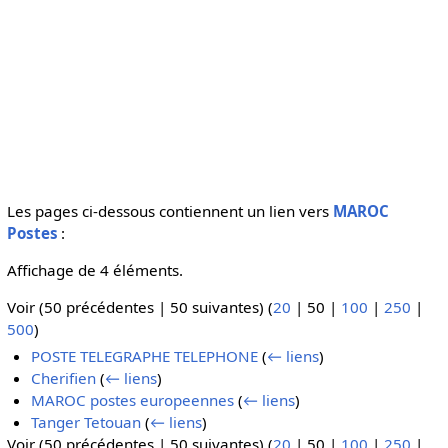
Les pages ci-dessous contiennent un lien vers
MAROC
Postes
:
Affichage de 4 éléments.
Voir (
50 précédentes
|
50 suivantes
) (
20
|
50
|
100
|
250
|
500
)
POSTE TELEGRAPHE TELEPHONE
(
← liens
)
Cherifien
(
← liens
)
MAROC postes europeennes
(
← liens
)
Tanger Tetouan
(
← liens
)
Voir (
50 précédentes
|
50 suivantes
) (
20
|
50
|
100
|
250
|