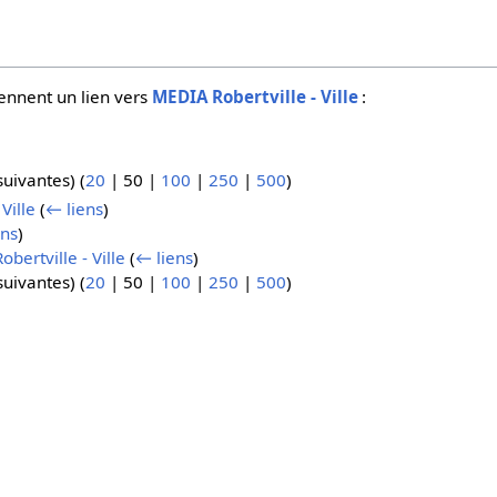
ennent un lien vers
MEDIA Robertville - Ville
:
suivantes
) (
20
|
50
|
100
|
250
|
500
)
Ville
(
← liens
)
ens
)
bertville - Ville
(
← liens
)
suivantes
) (
20
|
50
|
100
|
250
|
500
)