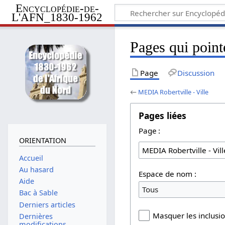
Encyclopédie-de-
L'AFN_1830-1962
Pages qui point
Page
Discussion
←
MEDIA Robertville - Ville
Pages liées
Page :
ORIENTATION
Accueil
Au hasard
Espace de nom :
Aide
Tous
Bac à Sable
Derniers articles
Masquer les inclusi
Dernières
modifications