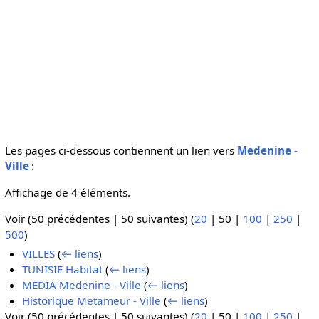
Les pages ci-dessous contiennent un lien vers
Medenine -
Ville
:
Affichage de 4 éléments.
Voir (
50 précédentes
|
50 suivantes
) (
20
|
50
|
100
|
250
|
500
)
VILLES
(
← liens
)
TUNISIE Habitat
(
← liens
)
MEDIA Medenine - Ville
(
← liens
)
Historique Metameur - Ville
(
← liens
)
Voir (
50 précédentes
|
50 suivantes
) (
20
|
50
|
100
|
250
|