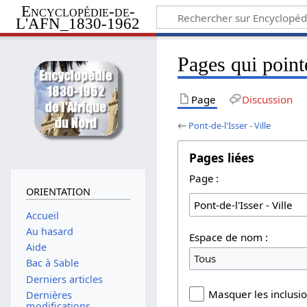
Encyclopédie-de-
L'AFN_1830-1962
Pages qui pointe
Page
Discussion
←
Pont-de-l'Isser - Ville
Pages liées
Page :
ORIENTATION
Accueil
Au hasard
Espace de nom :
Aide
Tous
Bac à Sable
Derniers articles
Masquer les inclusi
Dernières
modifications