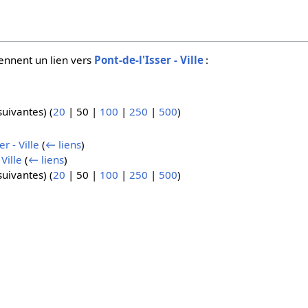
ennent un lien vers
Pont-de-l'Isser - Ville
:
suivantes
) (
20
|
50
|
100
|
250
|
500
)
r - Ville
(
← liens
)
Ville
(
← liens
)
suivantes
) (
20
|
50
|
100
|
250
|
500
)