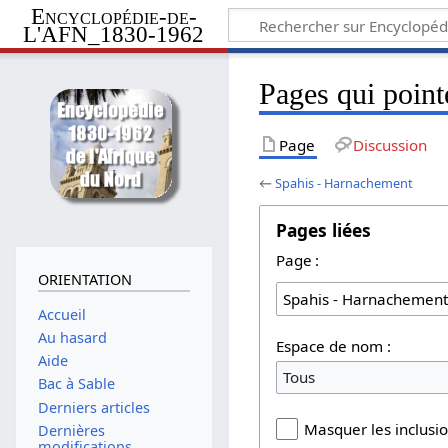
Encyclopédie-de-
L'AFN_1830-1962
Pages qui point
Page
Discussion
←
Spahis - Harnachement
Pages liées
Page :
ORIENTATION
Accueil
Au hasard
Espace de nom :
Aide
Tous
Bac à Sable
Derniers articles
Masquer les inclusi
Dernières
modifications