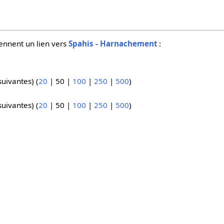
ennent un lien vers
Spahis - Harnachement
:
suivantes
) (
20
|
50
|
100
|
250
|
500
)
suivantes
) (
20
|
50
|
100
|
250
|
500
)