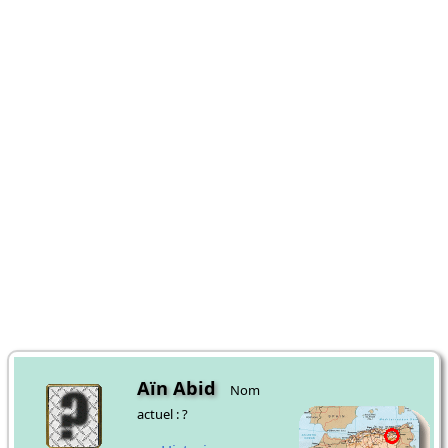
Aïn Abid
Nom
actuel : ?