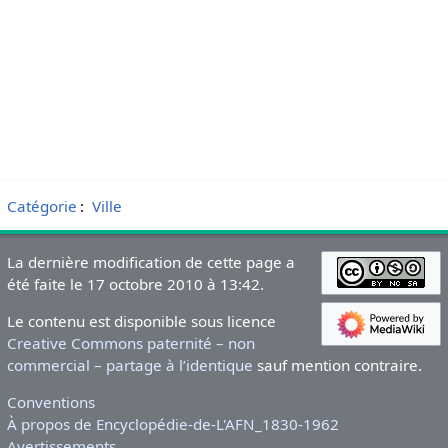
Catégorie
:
Ville
La dernière modification de cette page a
été faite le 17 octobre 2010 à 13:42.
Le contenu est disponible sous licence
Creative Commons paternité – non
commercial – partage à l’identique
sauf mention contraire.
Conventions
À propos de Encyclopédie-de-L'AFN_1830-1962
Avertissements