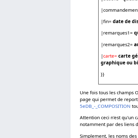
|commandemen
|fin=
date de di
|remarques1=
q
|remarques2=
a
|
carte=
carte g
graphique ou bie
}}
Une fois tous les champs 
page qui permet de reporte
5eDB_-_COMPOSITION
tou
Attention ceci n'est qu'un 
notamment par des liens d
Simplement, les noms des