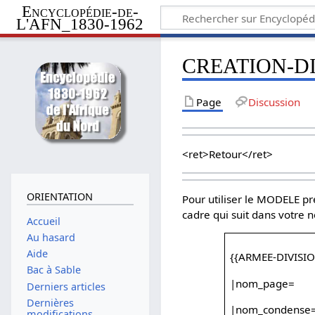
Encyclopédie-de-
L'AFN_1830-1962
CREATION-D
Page
Discussion
<ret>Retour</ret>
ORIENTATION
Pour utiliser le MODELE pré
cadre qui suit dans votre 
Accueil
Au hasard
Aide
{{ARMEE-DIVISI
Bac à Sable
|nom_page=
Derniers articles
Dernières
|nom_condense
modifications