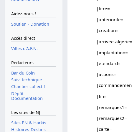
|titre=
Aidez-nous !
|anteriorite=
Soutien - Donation
|creation=
Accès direct
|arrivee-algerie
Villes d'A.F.N.
|implantation=
Rédacteurs
|etendard=
Bar du Coin
|actions=
Suivi technique
|commandemen
Chantier collectif
Dépôt
|fin=
Documentation
|remarques1=
Les sites de NJ
|remarques2=
Sites PN & Harkis
|carte=
Histoires-Destins