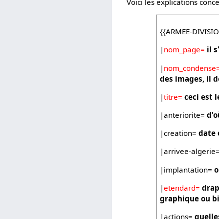
Voici les explications co
{{ARMEE-DIVISI
|
nom_page=
il 
|
nom_condense
des images, il 
|
titre=
ceci est 
|anteriorite=
d'o
|creation=
date 
|arrivee-algerie
|implantation=
o
|
etendard=
drap
graphique ou bie
|actions=
quelle