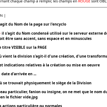
ncernant chaque champ à remplir, les champs en
ROUGE
sont OBL
ON |
s'agit du Nom de la page sur l'encyclo
=
il s'agit du Nom condensé utilisé sur le serveur externe 
doit être sans accent, sans espace et en minuscules
le titre VISIBLE sur la PAGE
ù vient la division s'agit-il d'une création, d'une transform
et indications relatives à la création ou mise en oeuvre
=
date d'arrivée en ...
ù se trouvait physiquement le siège de la Division
eau particulier, fanion ou insigne, on ne met que le nom du
n le fichier vide.jpg
s actions particulière ou normales