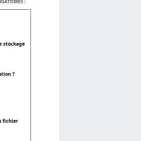
IGATOIRES :
de stockage
ation ?
 fichier