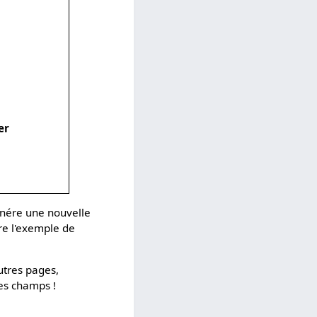
er
énére une nouvelle
dre l'exemple de
autres pages,
es champs !