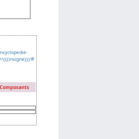
encyclopedie-
/{{{insigne}}}
/Composants