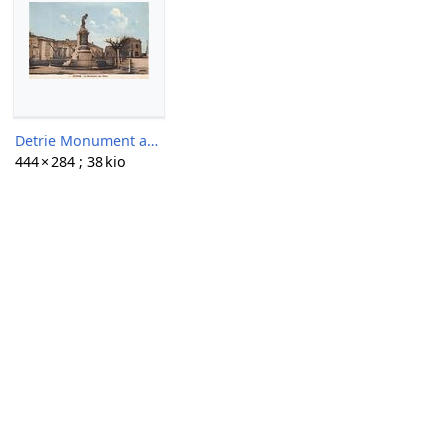
Detrie Monument aux Morts.jpg
444 × 284 ; 38 kio