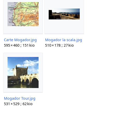
Carte Mogador.jpg
Mogador la scala.jpg
595 × 460 ; 151 kio
510 × 178 ; 27 kio
Mogador Tour.jpg
531 × 529 ; 62 kio