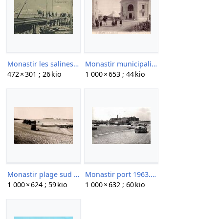
Monastir les salines.jpg
Monastir municipalite.jpg
472 × 301 ; 26 kio
1 000 × 653 ; 44 kio
Monastir plage sud 1950.jpg
Monastir port 1963.jpg
1 000 × 624 ; 59 kio
1 000 × 632 ; 60 kio