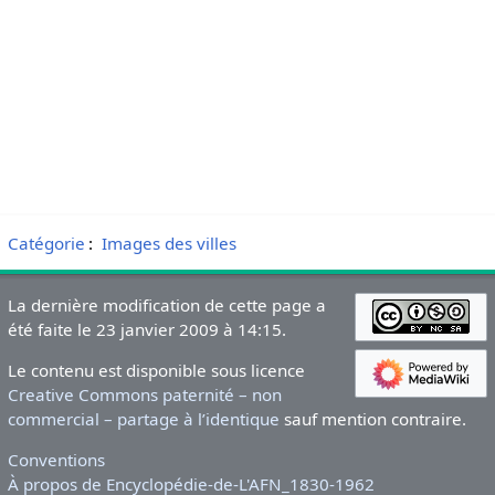
Catégorie
:
Images des villes
La dernière modification de cette page a
été faite le 23 janvier 2009 à 14:15.
Le contenu est disponible sous licence
Creative Commons paternité – non
commercial – partage à l’identique
sauf mention contraire.
Conventions
À propos de Encyclopédie-de-L'AFN_1830-1962