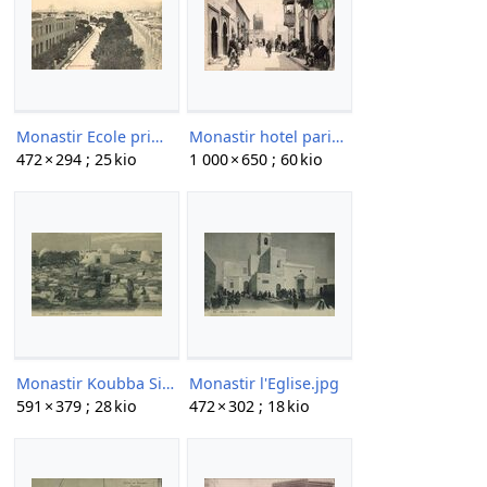
Monastir Ecole primaire.jpg
Monastir hotel paris.jpg
472 × 294 ; 25 kio
1 000 × 650 ; 60 kio
Monastir Koubba Sidi el Mezeri.jpg
Monastir l'Eglise.jpg
591 × 379 ; 28 kio
472 × 302 ; 18 kio