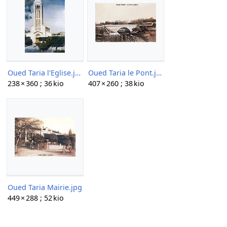
Oued Taria l'Eglise.jpg
Oued Taria le Pont.jpg
238 × 360 ; 36 kio
407 × 260 ; 38 kio
Oued Taria Mairie.jpg
449 × 288 ; 52 kio