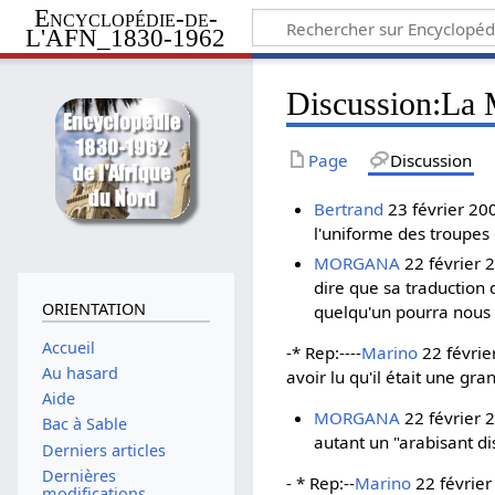
Encyclopédie-de-
L'AFN_1830-1962
Discussion
:
La 
Page
Discussion
Bertrand
23 février 20
l'uniforme des troupes 
MORGANA
22 février 2
dire que sa traduction 
ORIENTATION
quelqu'un pourra nous d
Accueil
-* Rep:----
Marino
22 février
Au hasard
avoir lu qu'il était une gran
Aide
MORGANA
22 février 2
Bac à Sable
autant un "arabisant dis
Derniers articles
Dernières
- * Rep:--
Marino
22 février
modifications