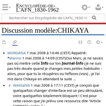
Encyclopédie-de-
L'AFN_1830-1962
Discussion modèle
:
CHIKAYA
MORGANA
1 mai 2008 à 14:46 (CEST) Rapatrié:
*
Marino
1 mai 2008 à 14:09 (CEST)Oui Marc, je ne savais
pas où mettre cette
Info
sur ton
Journal-Info
(je ne suis
pas très douée quand je changes mes
petites habitudes
-
alors, pour que tu la récupères ou l'effaces (vois) , je l'ai
mis dans Chikaya en attendant la suite ...
WebSahib
1 mai 2008 à 17:11 (CEST) je conçois que
quelquefois changer d'interface est un peu déroutant,
voire quelquefois totalement bloquant ! C'est pour
cette raison que j'ai prévu une ressource dite "Article
EXPRESS" visible à :