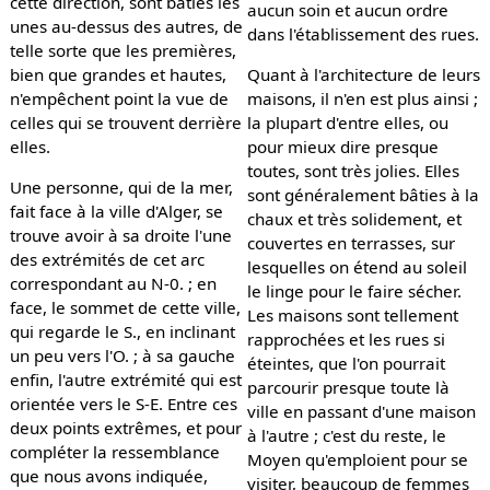
cette direction, sont bâties les
aucun soin et aucun ordre
unes au-dessus des autres, de
dans l'établissement des rues.
telle sorte que les premières,
bien que grandes et hautes,
Quant à l'architecture de leurs
n'empêchent point la vue de
maisons, il n'en est plus ainsi ;
celles qui se trouvent derrière
la plupart d'entre elles, ou
elles.
pour mieux dire presque
toutes, sont très jolies. Elles
Une personne, qui de la mer,
sont généralement bâties à la
fait face à la ville d'Alger, se
chaux et très solidement, et
trouve avoir à sa droite l'une
couvertes en terrasses, sur
des extrémités de cet arc
lesquelles on étend au soleil
correspondant au N-0. ; en
le linge pour le faire sécher.
face, le sommet de cette ville,
Les maisons sont tellement
qui regarde le S., en inclinant
rapprochées et les rues si
un peu vers l'O. ; à sa gauche
éteintes, que l'on pourrait
enfin, l'autre extrémité qui est
parcourir presque toute là
orientée vers le S-E. Entre ces
ville en passant d'une maison
deux points extrêmes, et pour
à l'autre ; c'est du reste, le
compléter la ressemblance
Moyen qu'emploient pour se
que nous avons indiquée,
visiter, beaucoup de femmes