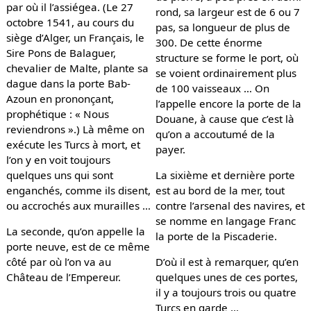
par où il l’assiégea. (Le 27
rond, sa largeur est de 6 ou 7
octobre 1541, au cours du
pas, sa longueur de plus de
siège d’Alger, un Français, le
300. De cette énorme
Sire Pons de Balaguer,
structure se forme le port, où
chevalier de Malte, plante sa
se voient ordinairement plus
dague dans la porte Bab-
de 100 vaisseaux … On
Azoun en prononçant,
l’appelle encore la porte de la
prophétique : « Nous
Douane, à cause que c’est là
reviendrons ».) Là même on
qu’on a accoutumé de la
exécute les Turcs à mort, et
payer.
l’on y en voit toujours
quelques uns qui sont
La sixième et dernière porte
enganchés, comme ils disent,
est au bord de la mer, tout
ou accrochés aux murailles …
contre l’arsenal des navires, et
se nomme en langage Franc
La seconde, qu’on appelle la
la porte de la Piscaderie.
porte neuve, est de ce même
côté par où l’on va au
D’où il est à remarquer, qu’en
Château de l’Empereur.
quelques unes de ces portes,
il y a toujours trois ou quatre
Turcs en garde …