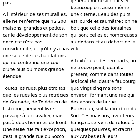
généralement son puits et
pas.
beaucoup ont aussi même
A l'intérieur de ses murailles,
une citerne. L'eau des puits
elle ne renferme que 12,200
est lourde et saumâtre ; on ne
maisons, grandes et petites,
boit que celle des fontaines
car le développement de son
qui sont belles et nombreuses
enceinte n'est pas
au-dedans et au-dehors de la
considérable, et qu'il n'y a pas
ville.
une seule de ces habitations
A l'extérieur des remparts, on
qui ne contienne une cour
ne trouve point, quant à
d'une plus ou moins grande
présent, comme dans toutes
étendue.
les localités, d'autre faubourg
Toutes les rues, plus étroites
que vingt-cinq maisons
que les rues les plus rétrécies
environ, formant une rue qui,
de Grenade, de Tolède ou de
des abords de la rue
Lisbonne, peuvent livrer
BabAzoun, suit la direction du
passage à un cavalier, mais
Sud. Ces maisons, avec leurs
pas à deux hommes de front.
hangars, servent de refuge à
Une seule rue fait exception,
quelques pauvres, et d'abris
c'est la grande rue du Socco
aux Arabes et à leurs