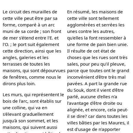
Le circuit des murailles de
En résumé, les maisons de
cette ville peut être par sa
cette ville sont tellement
forme, comparé à un arc
agglomérées et serrées les
muni de sa corde ; son front
unes contre les autres,
de mer s'étend entre l'E. et
qu'elles la font ressembler à
l'O. ; le port suit également
une forme de pain bien unie.
cette direction, ainsi que les
Il résulte de cet état de
angles, galeries et les
choses que les rues sont très
terrasses de toutes les
sales, pour peu qu'il pleuve,
maisons, qui sont dépourvues
parce que toutes ont le grand
de fenêtres, comme nous le
inconvénient d'être très mal
dirons plus loin.
pavées. A part la grande rue
du Souk, dont il vient d'être
Les murs, qui représentent le
parlé, aucune d'elles n'a
bois de l'arc, sont établis sur
l'avantage d'être droite ou
une colline, qui va en
alignée, et encore, cela peut-
s'élevant graduellement
il se dire? car dans toutes les
jusqu'à son sommet, et les
villes bâties par les Maures, il
maisons, qui suivent aussi
est d'usage de n'apporter