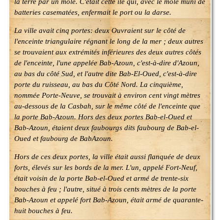
la terre par un môle. C'était cette île qui, avec le môle muni de
batteries casematées, enfermait le port ou la darse.
La ville avait cinq portes: deux Ouvraient sur le côté de
l'enceinte triangulaire régnant le long de la mer ; deux autres
se trouvaient aux extrémités inférieures des deux autres côtés
de l'enceinte, l'une appelée Bab-Azoun, c'est-à-dire d'Azoun,
au bas du côté Sud, et l'autre dite Bab-El-Oued, c'est-à-dire
porte du ruisseau, au bas du Côté Nord. La cinquième,
nommée Porte-Neuve, se trouvait à environ cent vingt mètres
au-dessous de la Casbah, sur le même côté de l'enceinte que
la porte Bab-Azoun. Hors des deux portes Bab-el-Oued et
Bab-Azoun, étaient deux faubourgs dits faubourg de Bab-el-
Oued et faubourg de BabAzoun.
Hors de ces deux portes, la ville était aussi flanquée de deux
forts, élevés sur les bords de la mer. L'un, appelé Fort-Neuf,
était voisin de la porte Bab-el-Oued et armé de trente-six
bouches à feu ; l'autre, situé à trois cents mètres de la porte
Bab-Azoun et appelé fort Bab-Azoun, était armé de quarante-
huit bouches à feu.