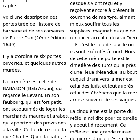
desquels y ont reçu et y
captifs …
reçoivent encore à présent la
Voici une description des
couronne de martyre, aimant
portes tirée de Histoire de
mieux souffrir tous les
barbarie et de ses corsaires
supplices imaginables que de
de Pierre Dan (2ème édition
renoncer au culte du vrai Dieu
1649)
… Et c’est le lieu de la ville où
ils sont exécutés à mort. Hors
Il y a d’ordinaire six portes
de cette même porte est le
ouvertes, et quelques autres
cimetière des Turcs qui a près
murées.
d’une lieue d’étendue, au bout
duquel tirant vers la mer est
La première est celle de
celui des Juifs, et tout auprès
BABASON (Bab Azoun), qui
celui des Chrétiens que la mer
regarde le Levant. En son
arrose souvent de ses vagues.
faubourg, qui est fort petit,
ont accoutumés de loger les
La cinquième est la porte du
marchands maures et arabes,
Môle, ainsi dite pour ce qu’elle
qui apportent des provisions
y aboutit directement. Ce
à la ville. Ce fut de ce côté-là
môle est une grande masse
que Charles Quint la battit, et
de pierre, à peu près en demi