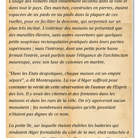
L'usage des voitures était entièrement inconnu dans la ville et
dans tout le pays. Des marches, construites en pierres, étaient
espacées de six pieds en six pieds dans la plupart de ces
ruelles, pour en faciliter la descente, qui serpentait sur un
plan très incliné. L'extérieur des maisons ne présentait que
des murailles élevées, sans autres ouvertures que quelques
petits soupiraux rectangulaires pratiqués dans leurs parties
supérieures ; mais l'intérieur, dont une petite porte basse
fermait l'entrée, avait parfois toute l'élégance de l'architecture
mauresque, avec son luxe de colonnes en marbre.
"Dans les Etats despotiques, chaque maison est un empire
séparé", a dit Montesquieu. La vue d'Alger suffirait pour
constater la vérité de cette observation de l'auteur de l'Esprit
des lois. Il y avait des citernes et des fontaines dans les
maisons et dans les rues de la ville. On n'y apercevait aucun
monument ; les nombreuses mosquées qu'elle possédait
n'étaient pas dignes de ce nom.
La petite île, sur laquelle étaient établies les batteries qui
rendaient Alger formidable du côté de la mer, était rattachée à