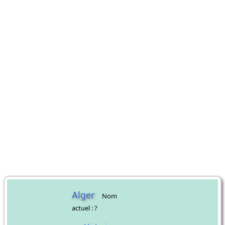
Alger
Nom
actuel : ?