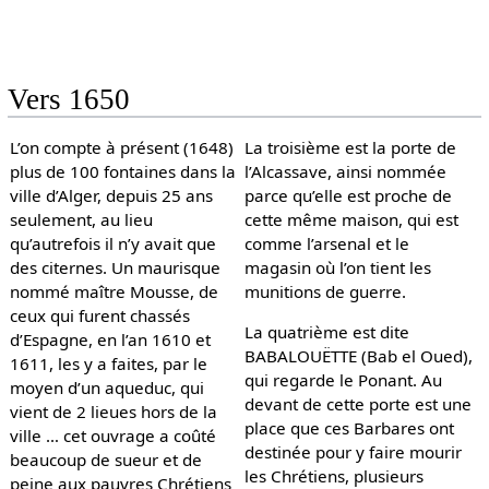
Vers 1650
L’on compte à présent (1648)
La troisième est la porte de
plus de 100 fontaines dans la
l’Alcassave, ainsi nommée
ville d’Alger, depuis 25 ans
parce qu’elle est proche de
seulement, au lieu
cette même maison, qui est
qu’autrefois il n’y avait que
comme l’arsenal et le
des citernes. Un maurisque
magasin où l’on tient les
nommé maître Mousse, de
munitions de guerre.
ceux qui furent chassés
La quatrième est dite
d’Espagne, en l’an 1610 et
BABALOUËTTE (Bab el Oued),
1611, les y a faites, par le
qui regarde le Ponant. Au
moyen d’un aqueduc, qui
devant de cette porte est une
vient de 2 lieues hors de la
place que ces Barbares ont
ville … cet ouvrage a coûté
destinée pour y faire mourir
beaucoup de sueur et de
les Chrétiens, plusieurs
peine aux pauvres Chrétiens