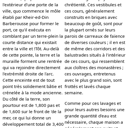
l'extérieur d'une porte de la
chrétienté. Ces vestibules et
ville, quo commence le môle
ces cours, généralement
établi par Kheir-ed-Din
construits en briques avec
Barberousse pour former le
beaucoup de goût, sont pour
port, ce qu'il exécuta en
la plupart ornés sur leurs
comblant par un terre-plein la
parois de carreaux de faïence
courte distance qui existait
de diverses couleurs ; il en est
entre la ville et !Tôt. Au-delà
de même des corridors et des
de cette pointe, la terre et la
balustrades situés à l'intérieur
muraille forment une rentrée
de ces cours, qui ressemblent
qui va rejoindre directement
aux cloîtres des monastères ;
l'extrémité droite de l'arc.
ces ouvrages, entretenus
Cette enceinte est de tout
avec le plus grand soin, sont
point très solidement bâtie et
frottés et lavés chaque
crénelée à la mode ancienne.
semaine.
Du côté de la terre, son
Comme pour ces lavages et
pourtour est de 1,800 pas et
pour leurs autres besoins une
de 1,600 sur le front de 'de la
grande quantité d'eau est
mer, ce qui lui donne un
nécessaire, chaque maison a
développement total de 3,400