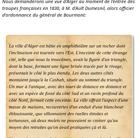
Nous demanderons une vue d'Alger au moment de l'entrée des
troupes françaises en 1830, à M. d'Ault Dumesnil, alors officier
d'ordonnance du général de Bourmont:
La ville d'Alger est bâtie en amphithéâtre sur un rocher dont
l'inclinaison est tournée vers l'Est. L'enceinte de cette étrange
cité, telle que nous la trouvâmes, avait la figure d'un triangle,
dont la base, formant une ligne brisée tracée par le rivage,
présentait le côté le plus étendu. Les deux autres côtés
montaient jusqu'à la Casbah, située au sommet du triangle.
Un mur à l'antique, avec des tours de distance en distance et
avec un espèce de fossé du côté Sud et un ravin profond du
côté Nord, fermait cette enceinte. La ville offrait l'aspect d'une
masse de maisons, recouvertes d'un enduit d'une blancheur
éblouissante, que sillonnaient des ruelles étroites et
tortueuses, où deux mulets ne pouvaient se croiser qu'au
moyen des retraites qu'on avait pratiquées çà et là.