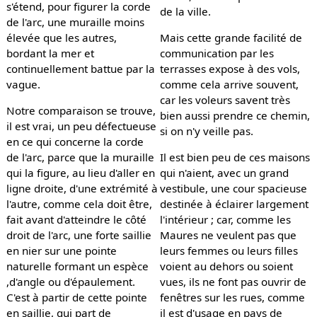
s'étend, pour figurer la corde
de la ville.
de l'arc, une muraille moins
élevée que les autres,
Mais cette grande facilité de
bordant la mer et
communication par les
continuellement battue par la
terrasses expose à des vols,
vague.
comme cela arrive souvent,
car les voleurs savent très
Notre comparaison se trouve,
bien aussi prendre ce chemin,
il est vrai, un peu défectueuse
si on n'y veille pas.
en ce qui concerne la corde
de l'arc, parce que la muraille
Il est bien peu de ces maisons
qui la figure, au lieu d'aller en
qui n'aient, avec un grand
ligne droite, d'une extrémité à
vestibule, une cour spacieuse
l'autre, comme cela doit être,
destinée à éclairer largement
fait avant d'atteindre le côté
l'intérieur ; car, comme les
droit de l'arc, une forte saillie
Maures ne veulent pas que
en nier sur une pointe
leurs femmes ou leurs filles
naturelle formant un espèce
voient au dehors ou soient
,d'angle ou d'épaulement.
vues, ils ne font pas ouvrir de
C'est à partir de cette pointe
fenêtres sur les rues, comme
en saillie, qui part de
il est d'usage en pays de