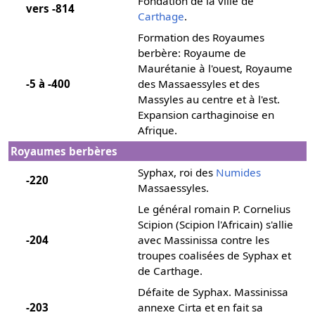
Fondation de la ville de
vers -814
Carthage
.
Formation des Royaumes
berbère: Royaume de
Maurétanie à l'ouest, Royaume
-5 à -400
des Massaessyles et des
Massyles au centre et à l'est.
Expansion carthaginoise en
Afrique.
Royaumes berbères
Syphax, roi des
Numides
-220
Massaessyles.
Le général romain P. Cornelius
Scipion (Scipion l'Africain) s'allie
-204
avec Massinissa contre les
troupes coalisées de Syphax et
de Carthage.
Défaite de Syphax. Massinissa
-203
annexe Cirta et en fait sa