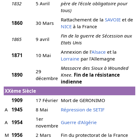
1832
5 Avril
père de l'école obligatoire pour
tous)
Rattachement de la
SAVOIE
et de
1860
30 Mars
NICE
à la France
Fin de la guerre de Sécession aux
1865
9 avril
Etats Unis
Annexion de l'
Alsace
et la
1871
10 Mai
Lorraine
par l'Allemagne
Massacre des Sioux à Wounded
29
1890
Knee.
Fin de la résistance
décembre
indienne
XXème Siècle
1909
17 Février
Mort de GERONIMO
A
1945
8 Mai
Répression de SETIF
1er
A
1954
Guerre d'Algérie
novembre
M
1956
2 Mars
Fin du protectorat de la France