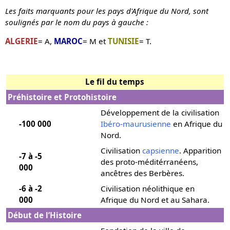
Les faits marquants pour les pays d'Afrique du Nord, sont
soulignés par le nom du pays à gauche :
ALGERIE
= A,
MAROC
= M et
TUNISIE
= T.
Le fil du temps
Préhistoire et Protohistoire
Développement de la civilisation
-100 000
Ibéro-maurusienne
en Afrique du
Nord.
Civilisation
capsienne
. Apparition
-7 à -5
des proto-méditérranéens,
000
ancêtres des Berbères.
-6 à -2
Civilisation néolithique en
000
Afrique du Nord et au Sahara.
Début de l’Histoire