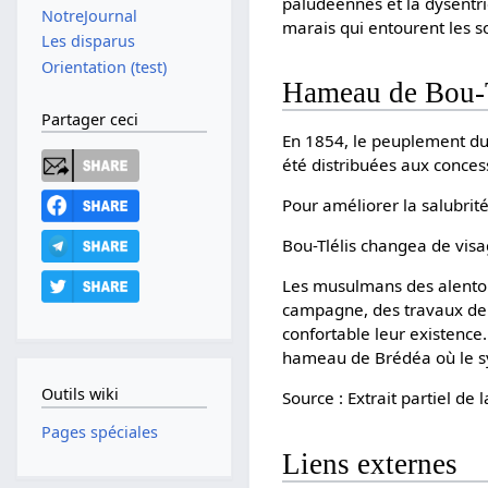
paludéennes et la dysentri
NotreJournal
marais qui entourent les 
Les disparus
Orientation (test)
Hameau de Bou-
Partager ceci
En 1854, le peuplement du 
été distribuées aux concess
Pour améliorer la salubrité
Bou-Tlélis changea de visa
Les musulmans des alentour
campagne, des travaux de v
confortable leur existence.
hameau de Brédéa où le sym
Outils wiki
Source : Extrait partiel d
Pages spéciales
Liens externes