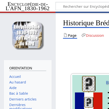
Encyclopédie-de-
L'AFN_1830-1962
Historique Bréd
Page
Discussion
ORIENTATION
Accueil
B
Au hasard
Aide
Bac à Sable
Derniers articles
Dernières
modifications