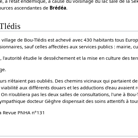
e, à l'état endémique, à cause du voisinage du lac salé de la S
sources ascendantes de
Brédéa
.
Tlédis
village de Bou-Tlédis est achevé avec 430 habitants tous Euro
ionnaires, sauf celles affectées aux services publics : mairie, cu
, l'autorité étudie le desséchement et la mise en culture des te
ge.
s n'étaient pas oubliés. Des chemins vicinaux qui partaient de
iabilité aux différents douars et les adductions d'eau avaient
 On n'oubliera pas les deux salles de consultations, l'une à Bou-Tl
pathique docteur Gèghre dispensait des soins attentifs à tous
e la Revue PNHA n°131