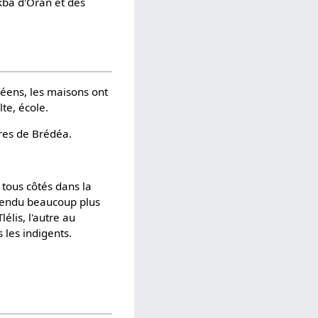
ekba d'Oran et des
péens, les maisons ont
lte, école.
rres de Brédéa.
 tous côtés dans la
 rendu beaucoup plus
élis, l'autre au
 les indigents.