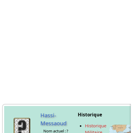
Hassi-
Historique
Messaoud
Historique
Nom actuel : ?
Militaire