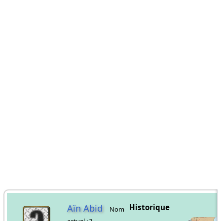
Aïn Abid
Historique
Nom
actuel : ?