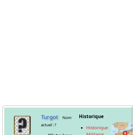
Turgot
Historique
Nom
actuel : ?
Historique
Militaire