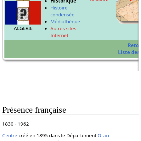
Historique
Histoire
condensée
Médiathèque
ALGERIE
Autres sites
Internet
Reto
Liste des 
Présence française
1830 - 1962
Centre
créé en 1895 dans le Département
Oran