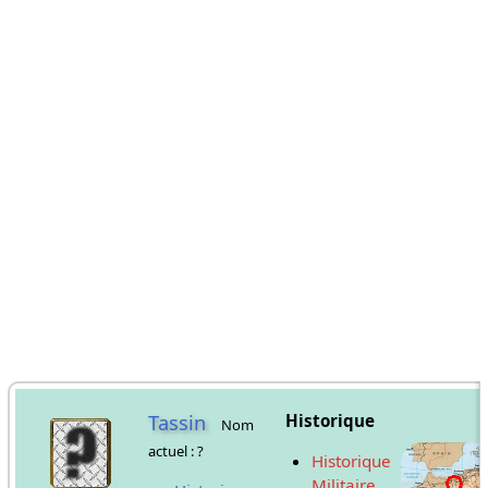
Tassin
Historique
Nom
actuel : ?
Historique
Militaire