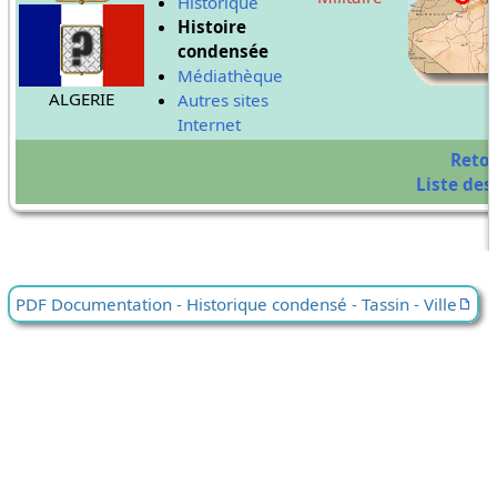
Historique
Histoire
condensée
Médiathèque
ALGERIE
Autres sites
Internet
Reto
Liste des 
PDF Documentation - Historique condensé - Tassin - Ville