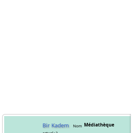
Bir Kadem
Médiathèque
Nom
actuel : ?