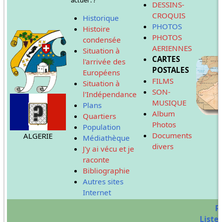
DESSINS-
CROQUIS
Historique
PHOTOS
Histoire
PHOTOS
condensée
AERIENNES
Situation à
CARTES
l'arrivée des
POSTALES
Européens
FILMS
Situation à
SON-
l'Indépendance
MUSIQUE
Plans
Album
Quartiers
Photos
Population
Documents
ALGERIE
Médiathèque
divers
J'y ai vécu et je
raconte
Bibliographie
Autres sites
Internet
R
Liste 