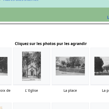
L
Cliquez sur les photos pur les agrandir
roix de
L' Eglise
La place
La p
h