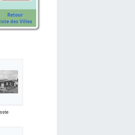
Retour
iste des Villes
oste