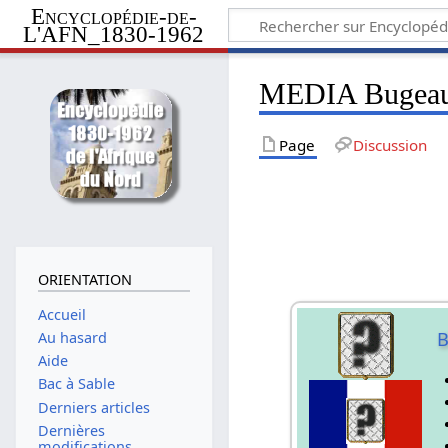
Encyclopédie-de-
L'AFN_1830-1962
MEDIA Bugeaud
Page
Discussion
ORIENTATION
Accueil
Au hasard
Aide
Bac à Sable
Derniers articles
Dernières
modifications