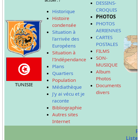
DESSINS-
CROQUIS
Historique
PHOTOS
Histoire
PHOTOS
condensée
AERIENNES
Situation à
CARTES
l'arrivée des
POSTALES
Européens
FILMS
Situation à
SON-
l'Indépendance
MUSIQUE
Plans
Album
Quartiers
Photos
Population
TUNISIE
Documents
Médiathèque
divers
J'y ai vécu et je
raconte
Bibliographie
Autres sites
Internet
R
Liste 