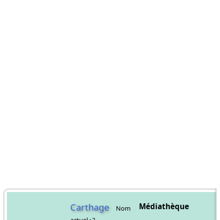
Carthage
Médiathèque
Nom
actuel : ?