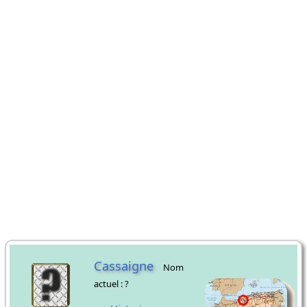
Cassaigne
Nom
actuel : ?