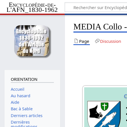
Encyclopédie-de-
L'AFN_1830-1962
MEDIA Collo -
Page
Discussion
ORIENTATION
Accueil
C
Au hasard
Aide
Bac à Sable
Derniers articles
Dernières
modifications