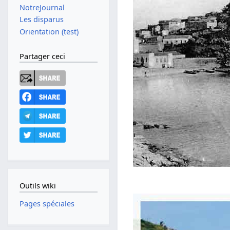
NotreJournal
Les disparus
Orientation (test)
Partager ceci
Outils wiki
Pages spéciales