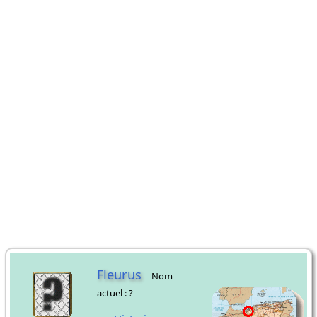
Fleurus
Nom
actuel : ?