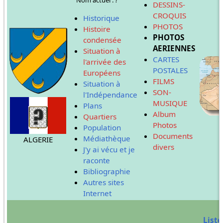
DESSINS-
CROQUIS
Historique
PHOTOS
Histoire
PHOTOS
condensée
AERIENNES
Situation à
CARTES
l'arrivée des
POSTALES
Européens
FILMS
Situation à
SON-
l'Indépendance
MUSIQUE
Plans
Album
Quartiers
Photos
Population
Documents
Médiathèque
ALGERIE
divers
J'y ai vécu et je
raconte
Bibliographie
Autres sites
Internet
R
Liste