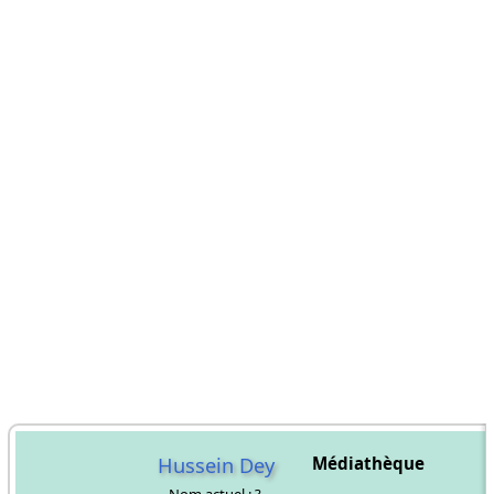
Hussein Dey
Médiathèque
Nom actuel : ?