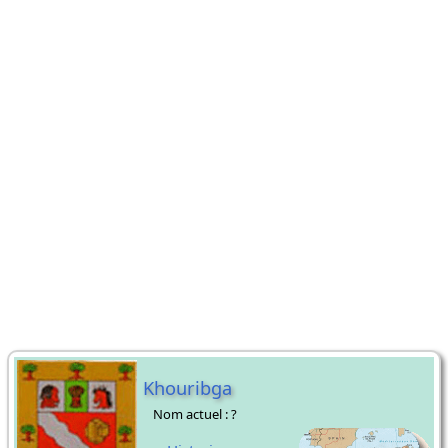
Khouribga
Nom actuel : ?