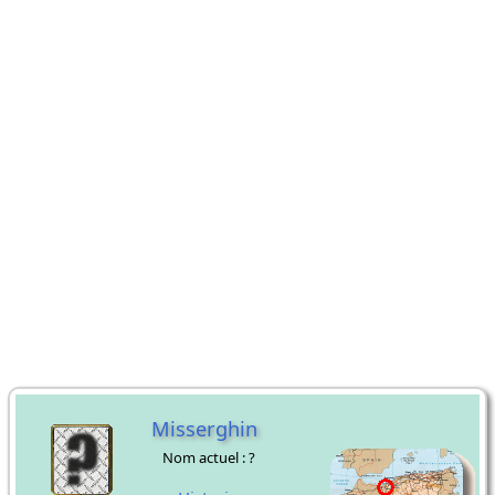
Misserghin
Nom actuel : ?