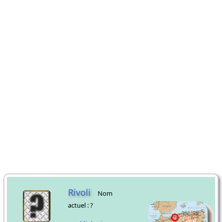
Rivoli
Nom
actuel : ?