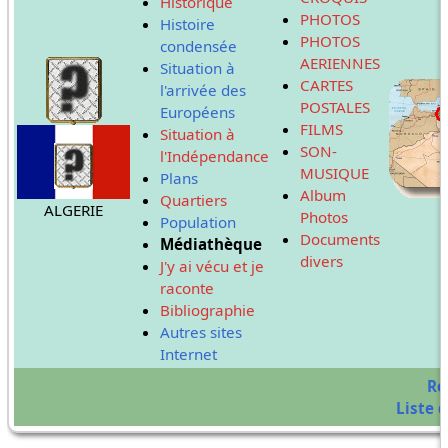
Historique
PHOTOS
Histoire
PHOTOS
condensée
AERIENNES
Situation à
CARTES
l'arrivée des
POSTALES
Européens
FILMS
Situation à
SON-
l'Indépendance
MUSIQUE
Plans
Album
Quartiers
ALGERIE
Photos
Population
Documents
Médiathèque
divers
J'y ai vécu et je
raconte
Bibliographie
Autres sites
Internet
Re
Liste d