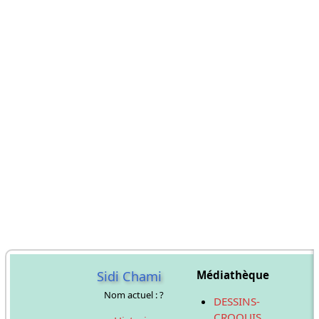
Sidi Chami
Médiathèque
Nom actuel : ?
DESSINS-
CROQUIS