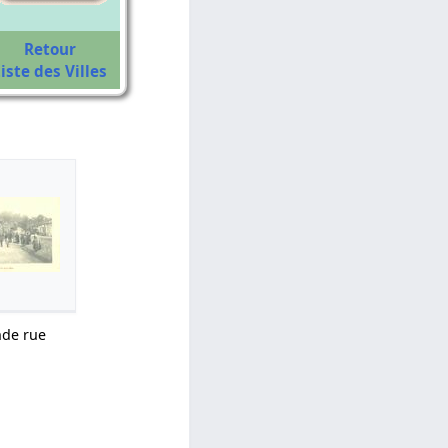
Retour
iste des Villes
nde rue