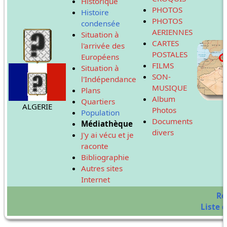
Historique
PHOTOS
Histoire
PHOTOS
condensée
AERIENNES
Situation à
CARTES
l'arrivée des
POSTALES
Européens
FILMS
Situation à
SON-
l'Indépendance
MUSIQUE
Plans
Album
Quartiers
ALGERIE
Photos
Population
Documents
Médiathèque
divers
J'y ai vécu et je
raconte
Bibliographie
Autres sites
Internet
Re
Liste d