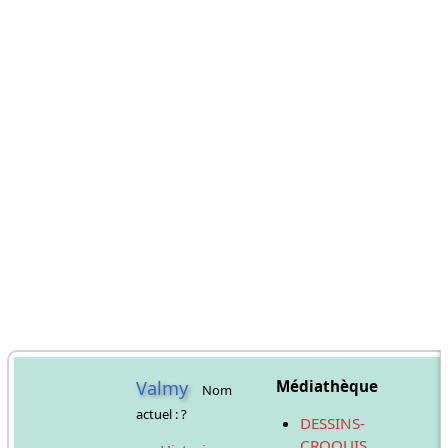
Valmy
Médiathèque
Nom
actuel : ?
DESSINS-
CROQUIS