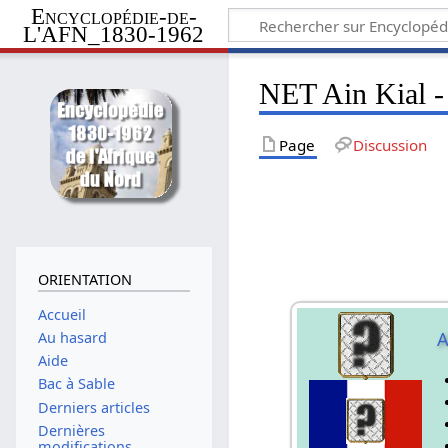
Encyclopédie-de-
L'AFN_1830-1962
NET Ain Kial - 
Page
Discussion
ORIENTATION
Accueil
A
Au hasard
Aide
Bac à Sable
Derniers articles
Dernières
modifications