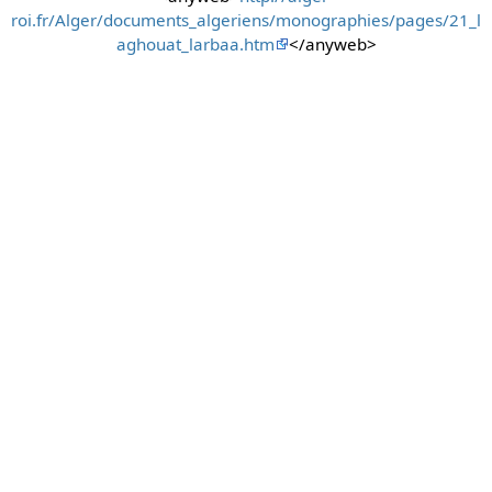
roi.fr/Alger/documents_algeriens/monographies/pages/21_l
aghouat_larbaa.htm
</anyweb>