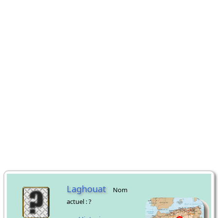
Laghouat
Nom
actuel : ?