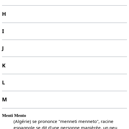
H
I
J
K
L
M
Menti Mento
(Algérie) se prononce "menneti menneto", racine
espagnole se dit d'une personne manièrée, un peu