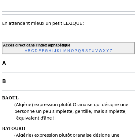
En attendant mieux un petit LEXIQUE :
Accès direct dans l'index alphabétique
A
B
C
D
E
F
G
H
I
J
K
L
M
N
O
P
Q
R
S
T
U
V
W
X
Y
Z
A
B
BAOUL
(Algérie) expression plutôt Oranaise qui désigne une
personne un peu simplette, gentille, mais simplette,
l'équivalent d'âne !!
BATOURO
(Algérie) expression plutôt oranaise désigne une