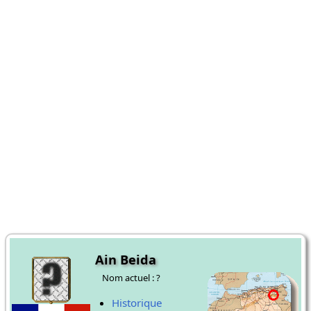
Ain Beida
Nom actuel : ?
Historique