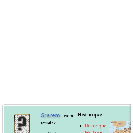
Grarem
Historique
Nom
actuel : ?
Historique
Militaire