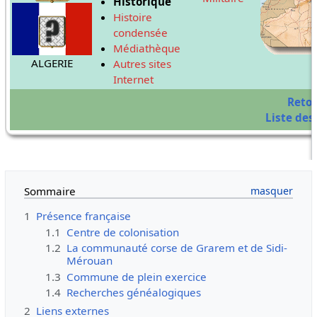
Historique
Histoire
condensée
Médiathèque
ALGERIE
Autres sites
Internet
Reto
Liste des 
Sommaire
1
Présence française
1.1
Centre de colonisation
1.2
La communauté corse de Grarem et de Sidi-
Mérouan
1.3
Commune de plein exercice
1.4
Recherches généalogiques
2
Liens externes