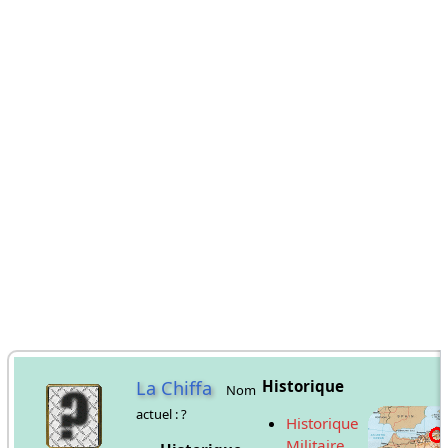
La Chiffa
Historique
Nom
actuel : ?
Historique
Militaire