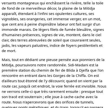
versants montagneux qui enchâssent la rivière, telle la toile
de fond de ce merveilleux décor, la plaine de la Mitidja
apparaît, étendant à l'infini ses opulentes cultures, ses
vignobles, ses orangeries, cet immense verger, en un mot,
que cent ans à peine d'opiniâtre labeur ont fait surgir d'un
immonde marais. De légers filets de fumée bleuâtre, signes
d'humaines présences, signes de vie, montent, dans le ciel
clair, des terres abreuvées de soleil que couvraient seules,
jadis, les vapeurs palustres, indice de foyers pestilentiels et
de mort.
Mais, tout en dédiant une pieuse pensée aux pionniers de la
Mitidja, poursuivons notre randonnée. Sidi-Madani est la
première station du chemin de fer de Blida à Djelfa que l'on
rencontre en entrant dans les Gorges de la Chiffa. On est
d'ailleurs tout étonné de l'y découvrir, quand on vient par la
route car, jusqu'à cet endroit, la voie ferrée est invisible. Nous
ne verrons celle-ci que très rarement ensuite : presque tout
son tracé est souterrain ; elle joue à cache-cache avec la
route. Nous n'apercevrons que des orifices de tunnels,
quelques ponts métalliques, et du train, lorsqu'il en passera