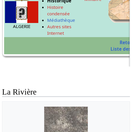
Historique
Histoire
condensée
Médiathèque
ALGERIE
Autres sites
Internet
Reto
Liste des 
La Rivière