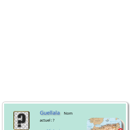
Guellala
Nom
actuel : ?