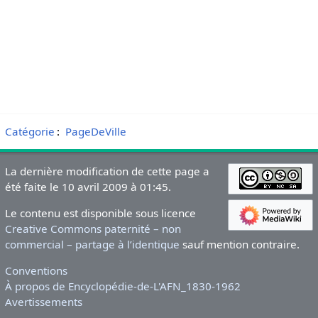
Catégorie
:
PageDeVille
La dernière modification de cette page a
été faite le 10 avril 2009 à 01:45.
Le contenu est disponible sous licence
Creative Commons paternité – non
commercial – partage à l’identique
sauf mention contraire.
Conventions
À propos de Encyclopédie-de-L'AFN_1830-1962
Avertissements